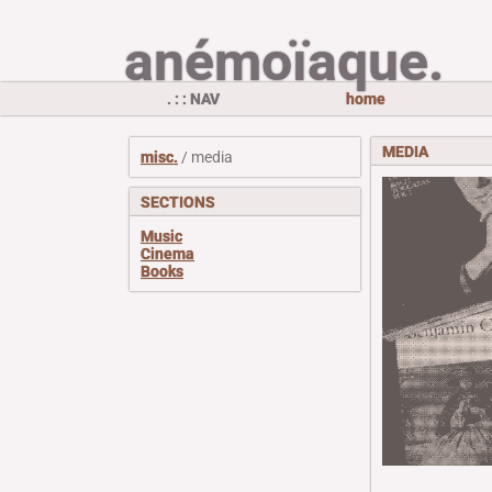
anémoïaque.
. : : NAV
home
MEDIA
misc.
/ media
SECTIONS
Music
Cinema
Books